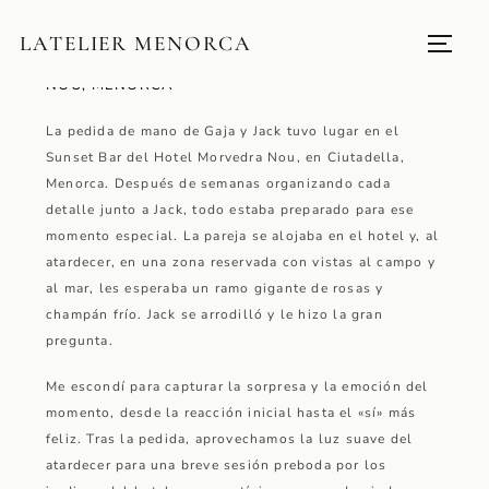
GAJA & JACK
LATELIER MENORCA
PEDIDA DE MANO SORPRESA EN MORVEDRA
NOU, MENORCA
La pedida de mano de Gaja y Jack tuvo lugar en el
Sunset Bar del Hotel Morvedra Nou, en Ciutadella,
Menorca. Después de semanas organizando cada
detalle junto a Jack, todo estaba preparado para ese
momento especial. La pareja se alojaba en el hotel y, al
atardecer, en una zona reservada con vistas al campo y
al mar, les esperaba un ramo gigante de rosas y
champán frío. Jack se arrodilló y le hizo la gran
pregunta.
Me escondí para capturar la sorpresa y la emoción del
momento, desde la reacción inicial hasta el «sí» más
feliz. Tras la pedida, aprovechamos la luz suave del
atardecer para una breve sesión preboda por los