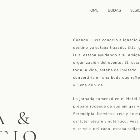
HOME
BODAS
SESI
Cuando Lucía conoció a Ignacio 
destino ya estaba trazado. Ella, 
isla, estaba ayudando a su amiga
organización del evento. Él, cat
toda la vida, estaba de invitado
convertiría en una boda que refle
y llena de vida.
La jornada comenzó en el Hotel 
preparó rodeada de sus amigas y
A &
Serendipia. Nerviosa, reía y se mo
carácter alegre y auténtico. Vest
CIO
y un velo delicado, estaba radian