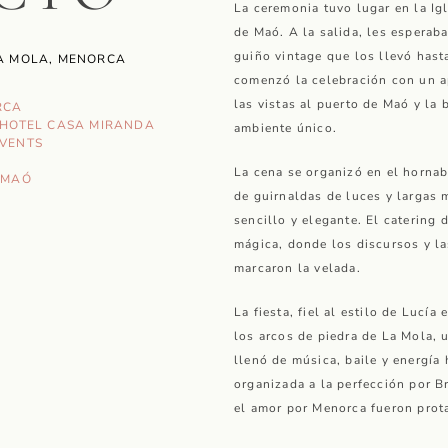
La ceremonia tuvo lugar en la Ig
de Maó. A la salida, les esperab
guiño vintage que los llevó hasta
LA MOLA, MENORCA
comenzó la celebración con un ap
las vistas al puerto de Maó y la
RCA
HOTEL CASA MIRANDA
ambiente único.
EVENTS
La cena se organizó en el hornab
 MAÓ
de guirnaldas de luces y largas 
sencillo y elegante. El caterin
mágica, donde los discursos y la
marcaron la velada.
La fiesta, fiel al estilo de Lucía
los arcos de piedra de La Mola, 
llenó de música, baile y energía
organizada a la perfección por B
el amor por Menorca fueron prot