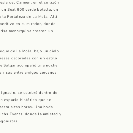
lesia del Carmen, en el corazón
a un Seat 600 verde botella, un
 la Fortaleza de La Mola. Allí
eritivo en el mirador, donde
 brisa menorquina crearon un
eque de La Mola, bajo un cielo
mesas decoradas con un estilo
g de Salgar acompañó una noche
s risas entre amigos cercanos
 e Ignacio, se celebró dentro de
un espacio histórico que se
 hasta altas horas. Una boda
richs Events, donde la amistad y
agonistas.