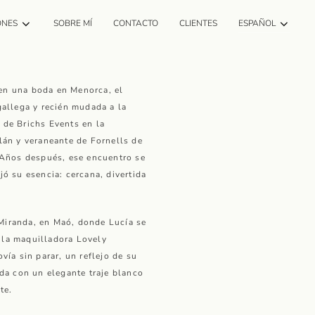
ONES
SOBRE MÍ
CONTACTO
CLIENTES
ESPAÑOL
en una boda en Menorca, el
gallega y recién mudada a la
 de Brichs Events en la
alán y veraneante de Fornells de
. Años después, ese encuentro se
jó su esencia: cercana, divertida
Miranda, en Maó, donde Lucía se
 la maquilladora Lovely
vía sin parar, un reflejo de su
ida con un elegante traje blanco
te.